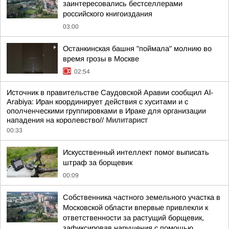
заинтересовались бестселлерами
российского книгоиздания
03:00
Останкинская башня "поймала" молнию во
время грозы в Москве
02:54
Источник в правительстве Саудовской Аравии сообщил Al-
Arabiya: Иран координирует действия с хуситами и с
ополченческими группировками в Ираке для организации
нападения на королевство//
Милитарист
00:33
Искусственный интеллект помог выписать
штраф за борщевик
00:09
Собственника частного земельного участка в
Московской области впервые привлекли к
ответственности за растущий борщевик,
зафиксировав нарушения с помощью