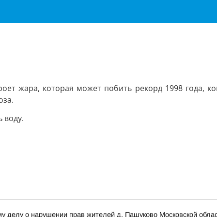
оет жара, которая может побить рекорд 1998 года, ко
оза.
 воду.
му делу о нарушении прав жителей д. Пашуково Московской обла