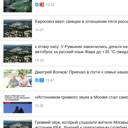
10:33
Евросоюз ввел санкции в отношении пяти росс
14:07
к этому часу. У Румынии закончились деньги н
автобуса за русский язык Жара до +35 °С ожида
14:33
Дмитрий Волков: Приехал в гости к семье наш
15:47
«Источником громкого звука в Москве стал сам
12:02
Громкий звук, который слышали жители Москвы
источник РБК, близкий к оперативным службам