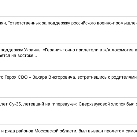
иян, "ответственных за поддержку российского военно-промышлен
а поддержку Украины «Герани» точно прилетели в ж/д локомотив 
ется на востоке...
его Героя СВО – Захара Викторовича, встретившись с родителя
олет Су-35, летевший на гиперзвуке»: Сверхзвуковой хлопок бы
 и ряда районов Московской области, был вызван пролетом самол