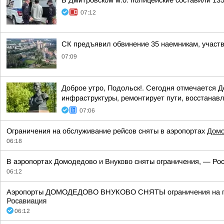
В Дмитровском м.о. полицейские составили 13
07:12
СК предъявил обвинение 35 наемникам, участ
07:09
Доброе утро, Подольск!. Сегодня отмечается 
инфраструктуры, ремонтирует пути, восстанавл
07:06
Ограничения на обслуживание рейсов сняты в аэропортах
Дом
06:18
В аэропортах Домодедово и Внуково сняты ограничения, — Рос
06:12
Аэропорты ДОМОДЕДОВО ВНУКОВО СНЯТЫ ограничения на прие
Росавиация
06:12