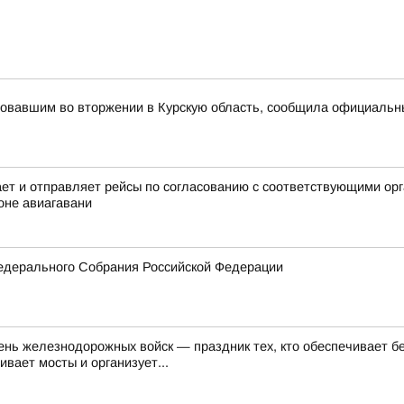
вовавшим во вторжении в Курскую область, сообщила официаль
 и отправляет рейсы по согласованию с соответствующими орга
оне авиагавани
едерального Собрания Российской Федерации
День железнодорожных войск — праздник тех, кто обеспечивает 
вает мосты и организует...