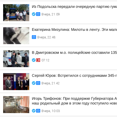
Из Подольска передали очередную партию гум
Вчера, 21:09
Екатерина Мизулина: Милоты в ленту. Эти мал
Вчера, 22:48
В Дмитровском м.о. полицейские составили 13
07:12
Сергей Юров: Встретился с сотрудниками 345-г
Вчера, 21:42
Игорь Трифонов: При поддержке Губернатора 
наш родильный дом в этом году поступило ново
Вчера, 10:03