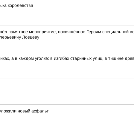
зыка королевства
вёл памятное мероприятие, посвящённое Героям специальной в
лерьевичу Ловцеву
иках, а в каждом уголке: в изгибах старинных улиц, в тишине др
 уложили новый асфальт