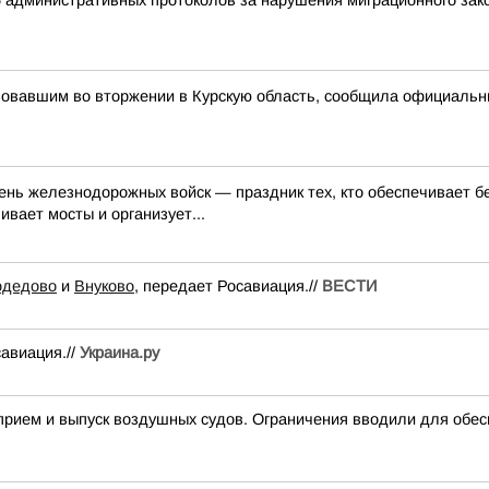
5 административных протоколов за нарушения миграционного за
вовавшим во вторжении в Курскую область, сообщила официаль
День железнодорожных войск — праздник тех, кто обеспечивает 
ивает мосты и организует...
одедово
и
Внуково
, передает Росавиация.//
ВЕСТИ
авиация.//
Украина.ру
м и выпуск воздушных судов. Ограничения вводили для обесп