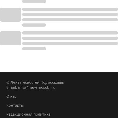
© Лента новостей Подмосковья
Email:
info@newsmosobl.ru
О нас
Контакты
Редакционная политика