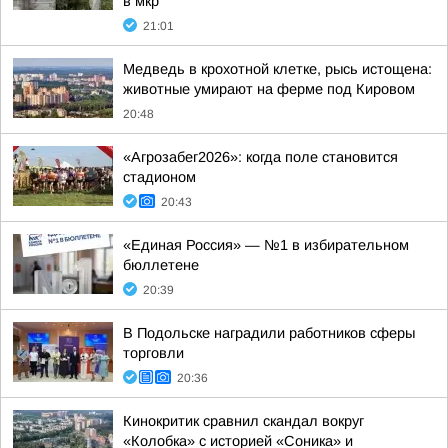
в мкр
21:01
Медведь в крохотной клетке, рысь истощена:
животные умирают на ферме под Кировом
20:48
«Агрозабег2026»: когда поле становится
стадионом
20:43
«Единая Россия» — №1 в избирательном
бюллетене
20:39
В Подольске наградили работников сферы
торговли
20:36
Кинокритик сравнил скандал вокруг
«Колобка» с историей «Соника» и