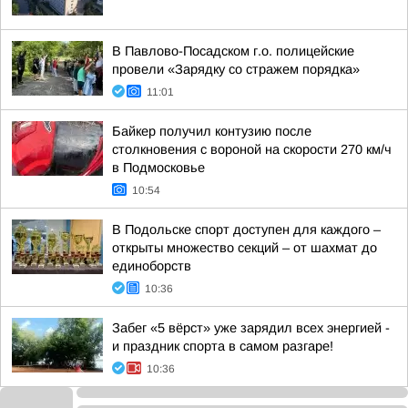
В Павлово-Посадском г.о. полицейские
провели «Зарядку со стражем порядка»
11:01
Байкер получил контузию после
столкновения с вороной на скорости 270 км/ч
в Подмосковье
10:54
В Подольске спорт доступен для каждого –
открыты множество секций – от шахмат до
единоборств
10:36
Забег «5 вёрст» уже зарядил всех энергией -
и праздник спорта в самом разгаре!
10:36