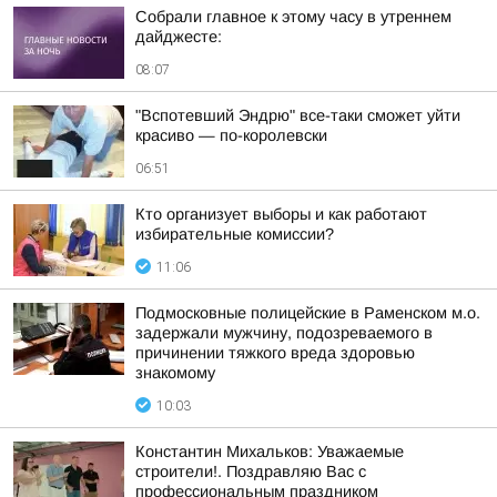
Собрали главное к этому часу в утреннем
дайджесте:
08:07
"Вспотевший Эндрю" все-таки сможет уйти
красиво — по-королевски
06:51
Кто организует выборы и как работают
избирательные комиссии?
11:06
Подмосковные полицейские в Раменском м.о.
задержали мужчину, подозреваемого в
причинении тяжкого вреда здоровью
знакомому
10:03
Константин Михальков: Уважаемые
строители!. Поздравляю Вас с
профессиональным праздником