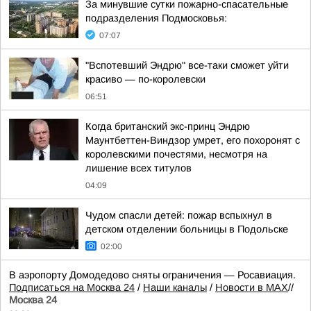
За минувшие сутки пожарно-спасательные
подразделения Подмосковья:
07:07
"Вспотевший Эндрю" все-таки сможет уйти
красиво — по-королевски
06:51
Когда британский экс-принц Эндрю
Маунтбеттен-Виндзор умрет, его похоронят с
королевскими почестями, несмотря на
лишение всех титулов
04:09
Чудом спасли детей: пожар вспыхнул в
детском отделении больницы в Подольске
02:00
В аэропорту Домодедово сняты ограничения — Росавиация.
Подписаться на Москва 24
/
Наши каналы
/
Новости в MAX
//
Москва 24