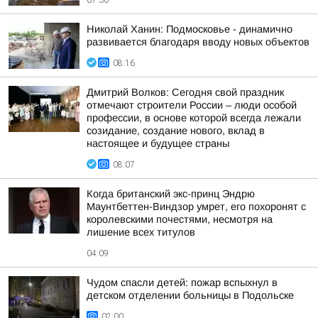
07:30
Николай Ханин: Подмосковье - динамично
развивается благодаря вводу новых объектов
08:16
Дмитрий Волков: Сегодня свой праздник
отмечают строители России – люди особой
профессии, в основе которой всегда лежали
созидание, создание нового, вклад в
настоящее и будущее страны
08:07
Когда британский экс-принц Эндрю
Маунтбеттен-Виндзор умрет, его похоронят с
королевскими почестями, несмотря на
лишение всех титулов
04:09
Чудом спасли детей: пожар вспыхнул в
детском отделении больницы в Подольске
02:00