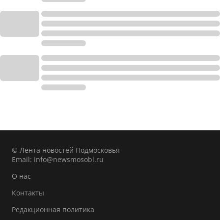
© Лента новостей Подмосковья
Email:
info@newsmosobl.ru
О нас
Контакты
Редакционная политика