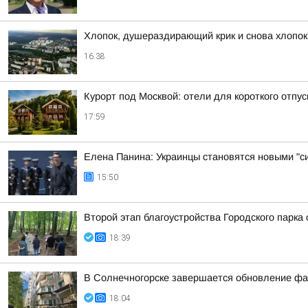
Хлопок, душераздирающий крик и снова хлопок
16:38
Курорт под Москвой: отели для короткого отпус
17:59
Елена Панина: Украинцы становятся новыми "с
15:50
Второй этап благоустройства Городского парка
18:39
В Солнечногорске завершается обновление фа
18:04