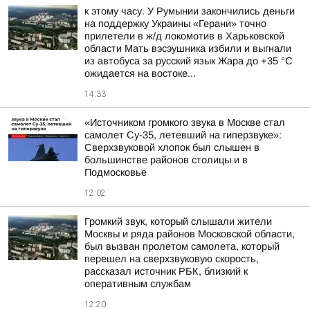
к этому часу. У Румынии закончились деньги
на поддержку Украины «Герани» точно
прилетели в ж/д локомотив в Харьковской
области Мать вэсэушника избили и выгнали
из автобуса за русский язык Жара до +35 °С
ожидается на востоке...
14:33
«Источником громкого звука в Москве стал
самолет Су-35, летевший на гиперзвуке»:
Сверхзвуковой хлопок был слышен в
большинстве районов столицы и в
Подмосковье
12:02
Громкий звук, который слышали жители
Москвы и ряда районов Московской области,
был вызван пролетом самолета, который
перешел на сверхзвуковую скорость,
рассказал источник РБК, близкий к
оперативным службам
12:20