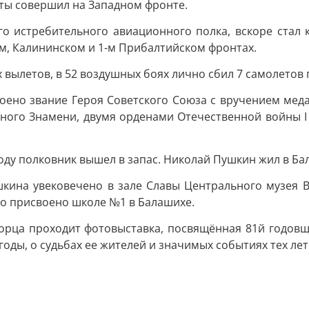
еты совершил на Западном фронте.
ого истребительного авиационного полка, вскоре стал
м, Калининском и 1-м Прибалтийском фронтах.
вылетов, в 52 воздушных боях лично сбил 7 самолетов п
оено звание Героя Советского Союза с вручением меда
ного Знамени, двумя орденами Отечественной войны І 
году полковник вышел в запас. Николай Пушкин жил в Ба
кина увековечено в зале Славы Центрального музея 
ло присвоено школе №1 в Балашихе.
орца проходит фотовыставка, посвящённая 81й годов
оды, о судьбах ее жителей и значимых событиях тех лет