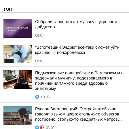
ТОП
Собрали главное к этому часу в утреннем
дайджесте:
08:07
"Вспотевший Эндрю" все-таки сможет уйти
красиво — по-королевски
06:51
Подмосковные полицейские в Раменском м.о.
задержали мужчину, подозреваемого в
причинении тяжкого вреда здоровью
знакомому
10:03
Руслан Заголовацкий: О стройках обычно
говорят языком цифр: столько-то объектов
построено, столько-то квадратных метров…
08:09