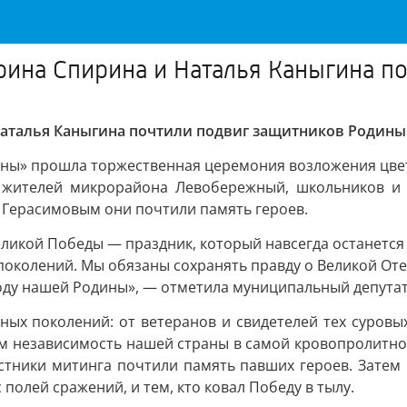
рина Спирина и Наталья Каныгина п
Наталья Каныгина почтили подвиг защитников Родины
ины» прошла торжественная церемония возложения цвет
жителей микрорайона Левобережный, школьников и в
Герасимовым они почтили память героев.
ликой Победы — праздник, который навсегда останется в
поколений. Мы обязаны сохранять правду о Великой Оте
ободу нашей Родины», — отметила муниципальный депута
ых поколений: от ветеранов и свидетелей тех суровы
им независимость нашей страны в самой кровопролитно
стники митинга почтили память павших героев. Зате
 полей сражений, и тем, кто ковал Победу в тылу.