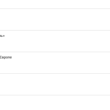
нь»
 Европе