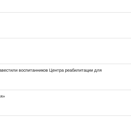
навестили воспитанников Центра реабилитации для
ля»