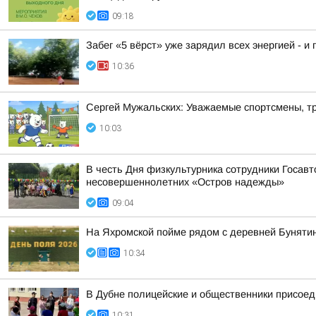
09:18
Забег «5 вёрст» уже зарядил всех энергией - и 
10:36
Сергей Мужальских: Уважаемые спортсмены, тр
10:03
В честь Дня физкультурника сотрудники Госав
несовершеннолетних «Остров надежды»
09:04
На Яхромской пойме рядом с деревней Буняти
10:34
В Дубне полицейские и общественники присоед
10:31