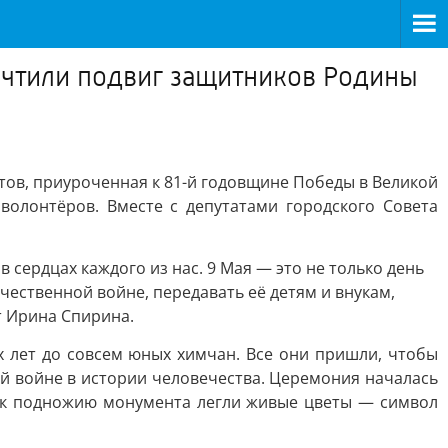
очтили подвиг защитников Родины
ов, приуроченная к 81-й годовщине Победы в Великой
олонтёров. Вместе с депутатами городского Совета
 сердцах каждого из нас. 9 Мая — это не только день
чественной войне, передавать её детям и внукам,
т Ирина Спирина.
х лет до совсем юных химчан. Все они пришли, чтобы
й войне в истории человечества. Церемония началась
м к подножию монумента легли живые цветы — символ