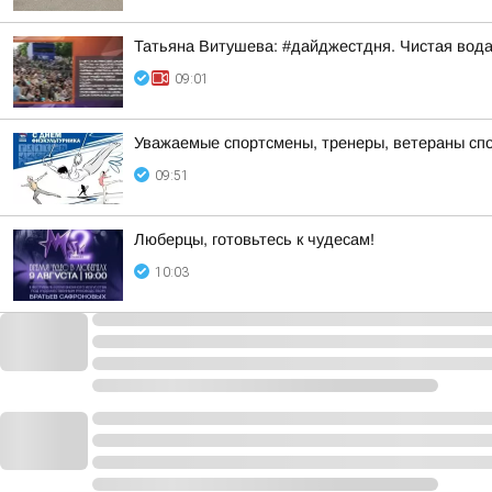
Татьяна Витушева: #дайджестдня. Чистая вод
09:01
Уважаемые спортсмены, тренеры, ветераны спор
09:51
Люберцы, готовьтесь к чудесам!
10:03