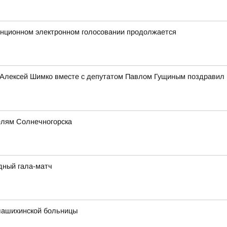
анционном электронном голосовании продолжается
 Алексей Шимко вместе с депутатом Павлом Гущиным поздравил 
елям Солнечногорска
дный гала-матч
лашихинской больницы