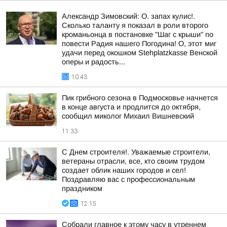
Александр Зимовский: О. запах кулис!.
Сколько таланту я показал в роли второго
кроманьонца в постановке "Шаг с крыши" по
повести Радия нашего Погодина! О, этот миг
удачи перед окошком Stehplatzkasse Венской
оперы и радость...
10:43
Пик грибного сезона в Подмосковье начнется
в конце августа и продлится до октября,
сообщил миколог Михаил Вишневский
11:33
С Днем строителя!. Уважаемые строители,
ветераны отрасли, все, кто своим трудом
создает облик наших городов и сел!
Поздравляю вас с профессиональным
праздником
12:15
Собрали главное к этому часу в утреннем