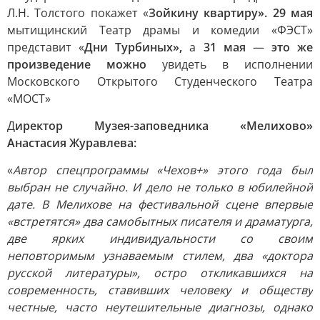
Л.Н. Толстого покажет «
Зойкину квартиру». 29 мая
мытищинский Театр драмы и комедии «ФЭСТ»
представит «
Дни Турбиных»,
а
31 мая
—
это же
произведение можно
увидеть в исполнении
Московского Открытого Студенческого Театра
«МОСТ»
Д
иректор Музея-заповедника «Мелихово»
Анастасия Журавлева:
«
Автор спецпрограммы «Чехов+» этого года был
выбран не случайно. И дело не только в юбилейной
дате. В Мелихове на фестивальной сцене впервые
«встретятся» два самобытных писателя и драматурга,
две ярких индивидуальности со своим
неповторимым узнаваемым стилем, два «доктора
русской литературы», остро откликавшихся на
современность, ставивших человеку и обществу
честные, часто неутешительные диагнозы, однако