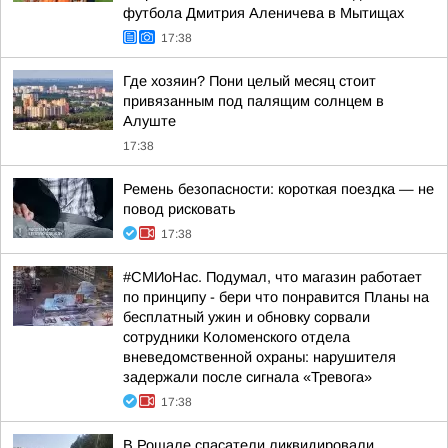
футбола Дмитрия Аленичева в Мытищах
17:38
Где хозяин? Пони целый месяц стоит
привязанным под палящим солнцем в
Алуште
17:38
Ремень безопасности: короткая поездка — не
повод рисковать
17:38
#СМИоНас. Подумал, что магазин работает
по принципу - бери что понравится Планы на
бесплатный ужин и обновку сорвали
сотрудники Коломенского отдела
вневедомственной охраны: нарушителя
задержали после сигнала «Тревога»
17:38
В Рошале спасатели ликвидировали