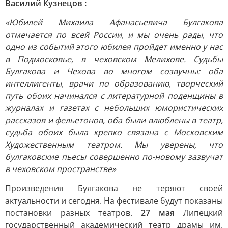
Василий Кузнецов
:
«Юбилей Михаила Афанасьевича Булгакова
отмечается по всей России, и мы очень рады, что
одно из событий этого юбилея пройдет именно у нас
в Подмосковье, в чеховском Мелихове. Судьбы
Булгакова и Чехова во многом созвучны: оба
интеллигенты, врачи по образованию, творческий
путь обоих начинался с литературной поденщины в
журналах и газетах с небольших юмористических
рассказов и фельетонов, оба были влюблены в театр,
судьба обоих была крепко связана с Московским
Художественным театром. Мы уверены, что
булгаковские пьесы совершенно по-новому зазвучат
в чеховском пространстве»
Произведения Булгакова не теряют своей
актуальности и сегодня. На фестивале будут показаны
постановки разных театров.
27 мая
Липецкий
государственный академический театр драмы им.