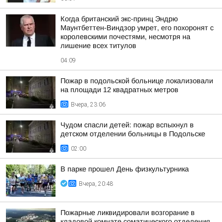
Когда британский экс-принц Эндрю
Маунтбеттен-Виндзор умрет, его похоронят с
королевскими почестями, несмотря на
лишение всех титулов
04:09
Пожар в подольской больнице локализовали
на площади 12 квадратных метров
Вчера, 23:06
Чудом спасли детей: пожар вспыхнул в
детском отделении больницы в Подольске
02:00
В парке прошел День физкультурника
Вчера, 20:48
Пожарные ликвидировали возгорание в
кладовой комнате соматического отделения