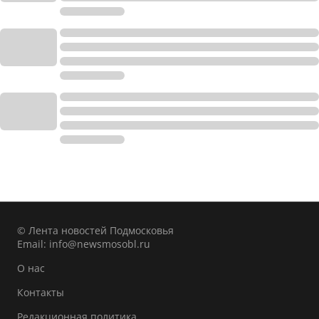
© Лента новостей Подмосковья
Email:
info@newsmosobl.ru
О нас
Контакты
Редакционная политика