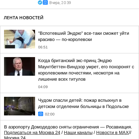
Вчера, 20:39
ЛЕНТА НОВОСТЕЙ
"Вспотевший Эндрю" все-таки сможет уйти
красиво — по-королевски
06:51
Когда британский экс-принц Эндрю
Маунтбеттен-Виндзор умрет, его похоронят с
королевскими почестями, несмотря на
лишение всех титулов
04:09
Чудом спасли детей: пожар вспыхнул в
детском отделении больницы в Подольске
02:00
В аэропорту Домодедово сняты ограничения — Росавиация.
Подписаться на Москва 24
/
Наши каналы
/
Новости в MAX
//
Москва 24