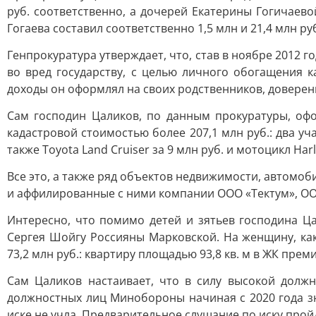
руб. соответственно, а дочерей Екатерины Гогичаево
Гогаева составил соответственно 1,5 млн и 21,4 млн ру
Генпрокуратура утверждает, что, став в ноябре 2012
во вред государству, с целью личного обогащения 
доходы он оформлял на своих родственников, довере
Сам господин Цаликов, по данным прокуратуры, оф
кадастровой стоимостью более 207,1 млн руб.: два уч
также Toyota Land Cruiser за 9 млн руб. и мотоцикл Har
Все это, а также ряд объектов недвижимости, автомоб
и аффилированные с ними компании ООО «Тектум», ООО
Интересно, что помимо детей и зятьев господина Ц
Сергея Шойгу Россияны Марковской. На женщину, ка
73,2 млн руб.: квартиру площадью 93,8 кв. м в ЖК прем
Сам Цаликов настаивает, что в силу высокой долж
должностных лиц Минобороны начиная с 2020 года зн
иске не учла. Предварительное слушание по иску пройд