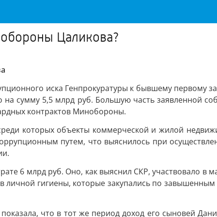
 обороны Цаликова?
ва
упционного иска Генпрокуратуры к бывшему первому з
о на сумму 5,5 млрд руб. Большую часть заявленной с
ардных контрактов Минобороны.
среди которых объекты коммерческой и жилой недвижим
оррупционным путем, что выяснилось при осуществлен
ии.
рате 6 млрд руб. Оно, как выяснил СКР, участвовало в м
ов личной гигиены, которые закупались по завышенным
казала, что в тот же период доход его сыновей Даниэ