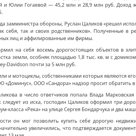
й и Юлии Гогаевой — 45,2 млн и 28,9 млн руб. Доход 
б.
 года замминистра обороны, Руслан Цаликов «решил исп
как себя, так и своих родственников». Полученные в 
нных лиц и аффилированные им фирмы.
ормил на себя восемь дорогостоящих объектов в эли
астка земли, особняк площадью 1,8 тыс. кв. м с домиком
ley-Davidson почти за 5 млн руб.
или и мотоциклы, собственниками которых являются его
 «Доминус», ООО «Сандора» надзор просит обратить в 
аликова в число ответчиков попала Влада Марковска
к следует из иска, господин Цаликов оформил три до
иум-класса «Река» на улице Сергея Бондарчука и два маш
ности он мог позволить купить себе дорогую недвиж
ачительно увеличились, что подтверждается документ
ет 13 мая.