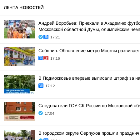
ЛЕНТА НОВОСТЕЙ
Андрей Воробьев: Приехали в Академию футбо
Московской областной Думы, олимпийским че
17:21
Собянин: Обновление метро Москвы развивает
17:16
В Подмосковье впервые выписали штраф за на
17:12
Следователи ГСУ СК России по Московской обл
17:04
В городском округе Серпухов прошли празднич