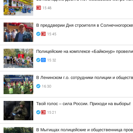
15:48
В преддверии Дня строителя в Солнечногорске 
15:45
Полицейские на комплексе «Байконур» провели
15:32
В Ленинском г.о. сотрудники полиции и общест
16:30
Твой голос – сила России. Приходи на выборы!
15:21
В Мытищах полицейские и общественница пров