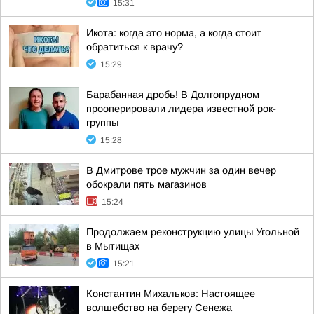
15:31
Икота: когда это норма, а когда стоит
обратиться к врачу?
15:29
Барабанная дробь! В Долгопрудном
прооперировали лидера известной рок-
группы
15:28
В Дмитрове трое мужчин за один вечер
обокрали пять магазинов
15:24
Продолжаем реконструкцию улицы Угольной
в Мытищах
15:21
Константин Михальков: Настоящее
волшебство на берегу Сенежа