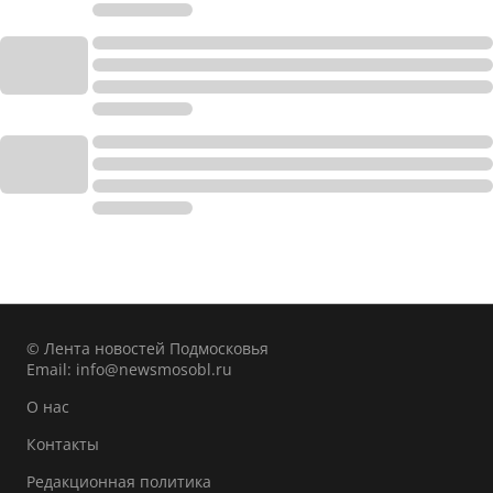
© Лента новостей Подмосковья
Email:
info@newsmosobl.ru
О нас
Контакты
Редакционная политика