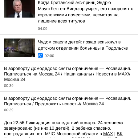
Когда британский экс-принц Эндрю
Маунтбеттен-Виндзор умрет, его похоронят с
королевскими почестями, несмотря на
лишение всех титулов
04:09
Чудом спасли детей: пожар вспыхнул в
детском отделении больницы в Подольске
02:00
В аэропорту Домодедово сняты ограничения — Росавиация.
Подписаться на Москва 24
/
Наши каналы
/
Новости в MAX
//
Москва 24
00:39
В аэропорту Домодедово сняты ограничения — Росавиация.
Подписаться
/
Предложить новость
//
Москва 24
00:39
Доп 22:56 Ликвидация последствий пожара. 24 человека
эвакуировано (из них 10 детей), 2 ребенка спасено,
пострадавших нет. МЧС Московской области в
MAX
|
ВК