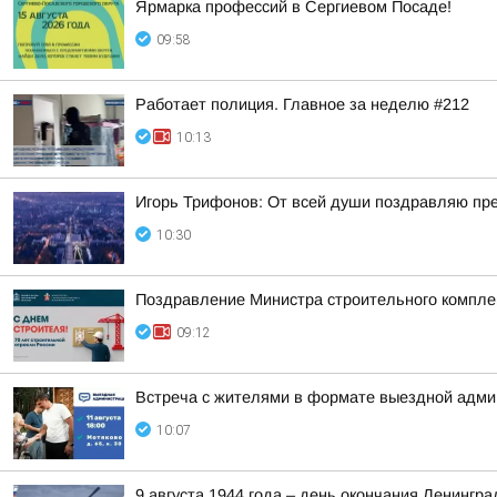
Ярмарка профессий в Сергиевом Посаде!
09:58
Работает полиция. Главное за неделю #212
10:13
Игорь Трифонов: От всей души поздравляю пр
10:30
Поздравление Министра строительного комплек
09:12
Встреча с жителями в формате выездной админ
10:07
9 августа 1944 года – день окончания Ленингра