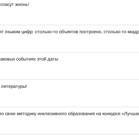
спасут жизнь!
ят языком цифр: столько-то объектов построено, столько-то ква
наковых событиях этой даты
й литературы!
о свою методику инклюзивного образования на конкурсе «Лучша