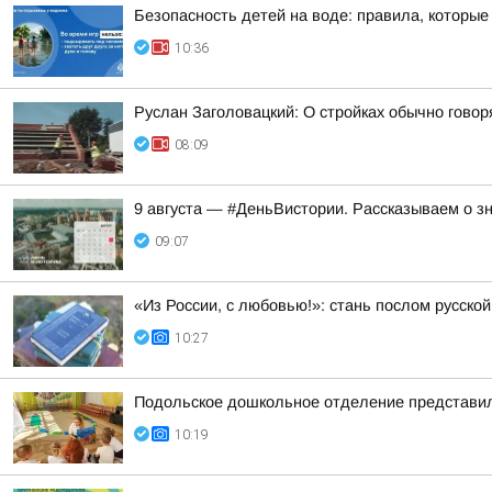
Безопасность детей на воде: правила, которые 
10:36
Руслан Заголовацкий: О стройках обычно говор
08:09
9 августа — #ДеньВистории. Рассказываем о з
09:07
«Из России, с любовью!»: стань послом русско
10:27
Подольское дошкольное отделение представил
10:19