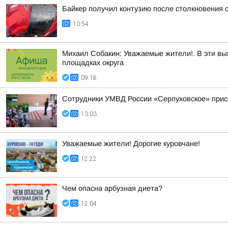
Байкер получил контузию после столкновения с
10:54
Михаил Собакин: Уважаемые жители!. В эти вы
площадках округа
09:18
Сотрудники УМВД России «Серпуховское» присо
13:03
Уважаемые жители! Дорогие куровчане!
12:22
Чем опасна арбузная диета?
12:04