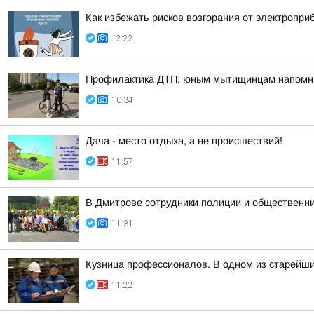
Как избежать рисков возгорания от электропри
12:22
Профилактика ДТП: юным мытищинцам напомни
10:34
Дача - место отдыха, а не происшествий!
11:57
В Дмитрове сотрудники полиции и общественни
11:31
Кузница профессионалов. В одном из старейш
11:22