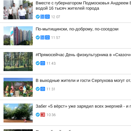
Вместе с губернатором Подмосковья Андреем 
водой 16 тысяч жителей города
12:07
По-мытищински, по-доброму, по-соседски
11:57
#Прямосейчас День физкультурника в «Сказоч
11:43
В выходные жители и гости Серпухова могут о
11:31
Забег «5 вёрст» уже зарядил всех энергией - и 
10:36