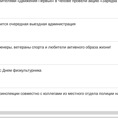
авителями «Движения Первых» в Чехове провели акцию «Зарядка 
оится очередная выездная администрация
енеры, ветераны спорта и любители активного образа жизни!
с Днем физкультурника
тоинспекции совместно с коллегами из местного отдела полиции 