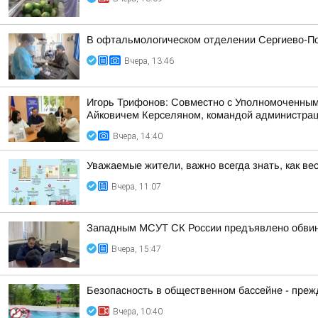
В офтальмологическом отделении Сергиево-По
Вчера, 13:46
Игорь Трифонов: Совместно с Уполномоченным
Айковичем Керселяном, командой администраци
Вчера, 14:40
Уважаемые жители, важно всегда знать, как ве
Вчера, 11:07
Западным МСУТ СК России предъявлено обвине
Вчера, 15:47
Безопасность в общественном бассейне - прежд
Вчера, 10:40