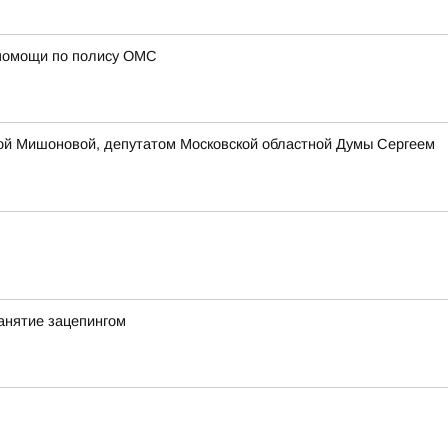
 помощи по полису ОМС
ой Мишоновой, депутатом Московской областной Думы Сергеем
анятие зацепингом