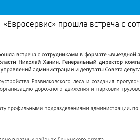
и «Евросервис» прошла встреча с с
рошла встреча с сотрудниками в формате «выездной 
области Николай Ханин, Генеральный директор ком
 управлений администрации и депутаты Совета депута
оустройства Развилковского леса и создания прогул
 организацию дорожного движения и парковки грузово
оту профильными подразделениями администрации, по р
рно в разных районах Ленинского округа.