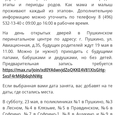
этапы и периоды родов. Как мама и малыш
проживают каждый из этапов». Дополнительную
информацию можно уточнить по телефону 8 (496)
532-13-40 с 09:00 до 16:00 в рабочее время.
На день открытых дверей в Пушкинском
перинатальном центре по адресу: г. Пушкино, ул.
Авиационная, д.35, будущих родителей ждут 19 мая в
11.00. Можно (и нужно!) приходить с будущими
папами, бабушками и дедушками, но без детей.
Предварительная запись требуется
https://max.ru/join/xd0YA6wvjdZoQKKE4V81XIsGHg-
SxsF4rM6jb6qhNWg
Если выбранная вами дата занята, вас добавят на те
даты, где остались места.
В субботу, 23 мая, в поликлиниках №1 в Пушкино, №3
в Лесном, №4 в Клязьме, №5 в Правдинском, №6 в
Софрино, №7 в Софрино-1, №8 в Ашукино и №9 в