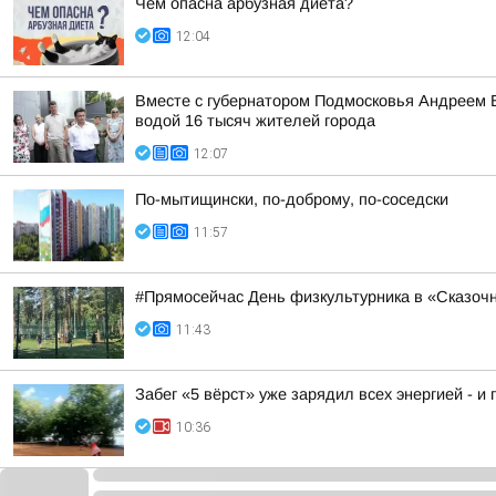
Чем опасна арбузная диета?
12:04
Вместе с губернатором Подмосковья Андреем 
водой 16 тысяч жителей города
12:07
По-мытищински, по-доброму, по-соседски
11:57
#Прямосейчас День физкультурника в «Сказоч
11:43
Забег «5 вёрст» уже зарядил всех энергией - и 
10:36