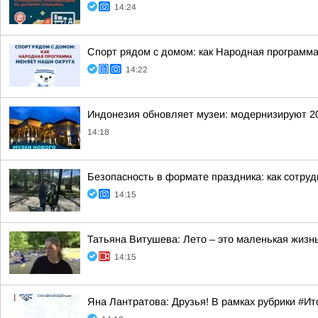
14:24
Спорт рядом с домом: как Народная программа
14:22
Индонезия обновляет музеи: модернизируют 2
14:18
Безопасность в формате праздника: как сотр
14:15
Татьяна Витушева: Лето – это маленькая жизнь
14:15
Яна Лантратова: Друзья! В рамках рубрики #И