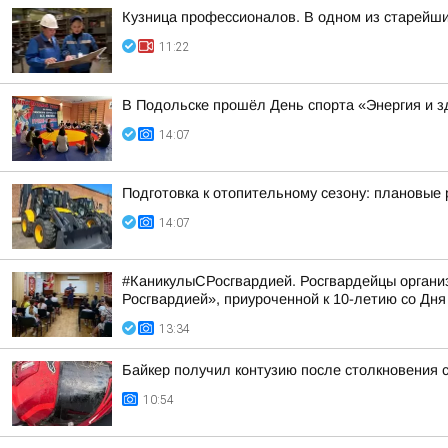
Кузница профессионалов. В одном из старейш
11:22
В Подольске прошёл День спорта «Энергия и з
14:07
Подготовка к отопительному сезону: плановые 
14:07
#КаникулыСРосгвардией. Росгвардейцы организ
Росгвардией», приуроченной к 10-летию со Дня 
13:34
Байкер получил контузию после столкновения с
10:54