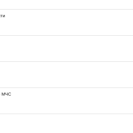
сти
ие МЧС