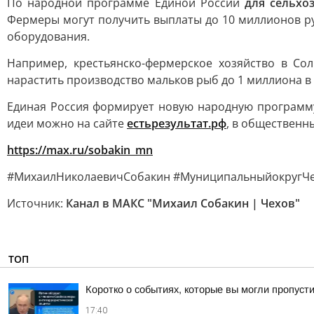
По народной программе Единой России
для сельхо
Фермеры могут получить выплаты до 10 миллионов ру
оборудования.
Например, крестьянско-фермерское хозяйство в Со
нарастить производство мальков рыб до 1 миллиона в 
Единая Россия формирует новую народную программу
идеи можно на сайте
естьрезультат.рф
, в общественн
https://max.ru/sobakin_mn
#МихаилНиколаевичСобакин #МуниципальныйокругЧе
Источник:
Канал в МАКС "Михаил Собакин | Чехов"
ТОП
Коротко о событиях, которые вы могли пропусти
17:40