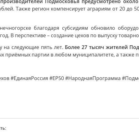
зпроизводителей Подмосковья предусмотрено около 
блей. Также регион компенсирует аграриям от 20 до 50
лнечногорске благодаря субсидиям обновило оборуд
год. В перспективе – создание цехов по выпуску товарн
 на следующие пять лет.
Более 27 тысяч жителей По
ых приёмных партии в любом муниципалитете, а также по
хов #ЕдинаяРоссия #ЕР50 #НароднаяПрограмма #Подм
ть: