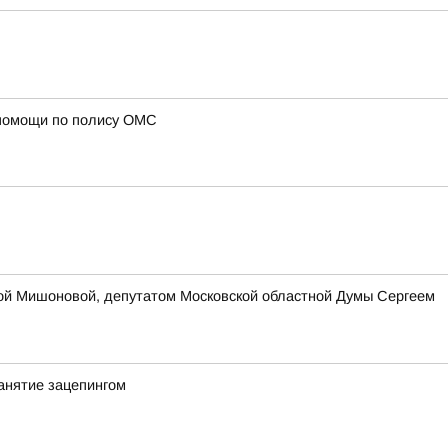
 помощи по полису ОМС
ой Мишоновой, депутатом Московской областной Думы Сергеем
анятие зацепингом