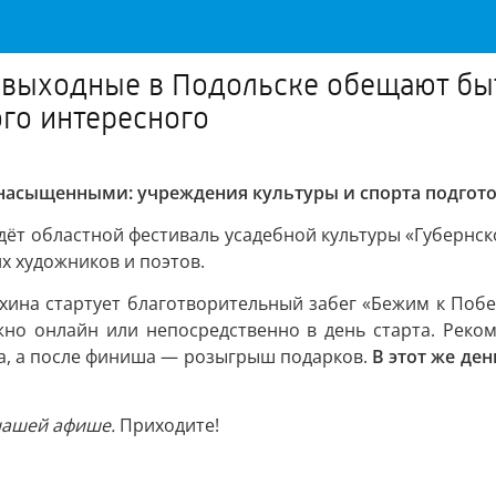
е выходные в Подольске обещают б
ого интересного
асыщенными: учреждения культуры и спорта подгото
йдёт областной фестиваль усадебной культуры «Губернск
х художников и поэтов.
ихина стартует благотворительный забег «Бежим к Поб
жно онлайн или непосредственно в день старта. Реко
та, а после финиша — розыгрыш подарков.
В этот же де
нашей афише.
Приходите!