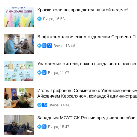
Краски холи возвращаются на этой неделе!
Вчера, 16:53
В офтальмологическом отделении Сергиево-По
Вчера, 13:46
Уважаемые жители, важно всегда знать, как ве
Вчера, 11:07
Игорь Трифонов: Совместно с Уполномоченным
Айковичем Керселяном, командой администраци
Вчера, 14:40
Западным МСУТ СК России предъявлено обвине
Вчера, 15:47