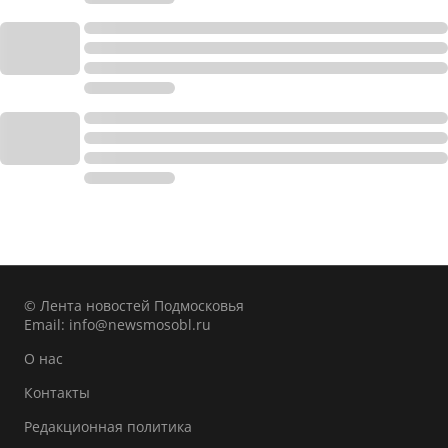
© Лента новостей Подмосковья
Email:
info@newsmosobl.ru
О нас
Контакты
Редакционная политика