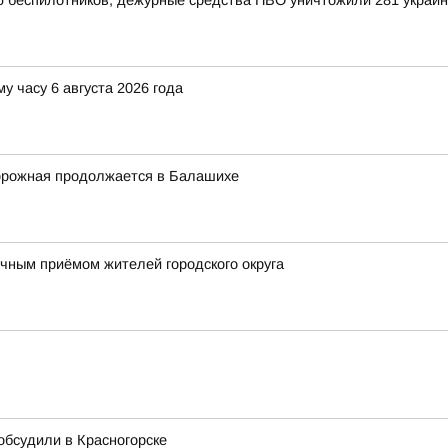
ью беспилотников, дежурные средства ПВО уничтожили 281 украи
у часу 6 августа 2026 года
орожная продолжается в Балашихе
ным приёмом жителей городского округа
 обсудили в Красногорске