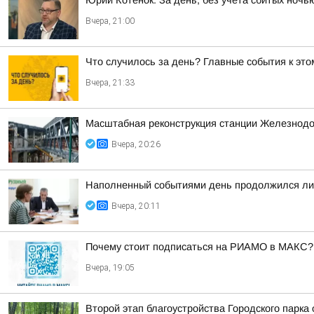
Юрий Котенок: За день, без учета сбитых ноч
Вчера, 21:00
Что случилось за день? Главные события к этом
Вчера, 21:33
Масштабная реконструкция станции Железнод
Вчера, 20:26
Наполненный событиями день продолжился лич
Вчера, 20:11
Почему стоит подписаться на РИАМО в МАКС?
Вчера, 19:05
Второй этап благоустройства Городского парка