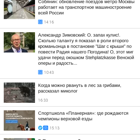
Собянин: обновление поездов метро Москвы
работает на транспортное машиностроение
всей России
14:16
Александр Зимовский: О. запах кулис!.
Сколько таланту я показал в роли второго
кроманьонца в постановке "Шаг с крыши" по
повести Радия нашего Погодина! О, этот миг
удачи перед окошком Stehplatzkasse Венской
оперы и радость...
10:43
Когда можно рвануть в лес за грибами,
рассказал миколог
16:33
Спортшкола «Планерная»: где рождаются
чемпионы верховой езды
15:13