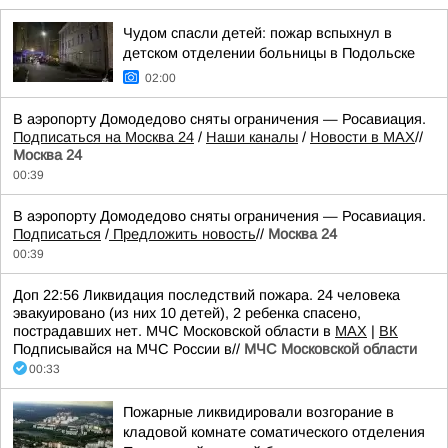
Чудом спасли детей: пожар вспыхнул в
детском отделении больницы в Подольске
02:00
В аэропорту Домодедово сняты ограничения — Росавиация.
Подписаться на Москва 24
/
Наши каналы
/
Новости в MAX
//
Москва 24
00:39
В аэропорту Домодедово сняты ограничения — Росавиация.
Подписаться
/
Предложить новость
//
Москва 24
00:39
Доп 22:56 Ликвидация последствий пожара. 24 человека
эвакуировано (из них 10 детей), 2 ребенка спасено,
пострадавших нет. МЧС Московской области в
MAX
|
ВК
Подписывайся на МЧС России в//
МЧС Московской области
00:33
Пожарные ликвидировали возгорание в
кладовой комнате соматического отделения