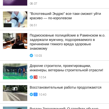
08:07
"Вспотевший Эндрю" все-таки сможет уйти
красиво — по-королевски
06:51
Подмосковные полицейские в Раменском м.о.
задержали мужчину, подозреваемого в
причинении тяжкого вреда здоровью
знакомому
10:03
Дорогие строители, проектировщики,
инженеры, ветераны строительной отрасли!
10:54
Восстановительные работы продолжаются
10:40
Руслан Заголовацкий: О стройках обычно