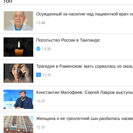
ТОП
Осужденный за насилие над пациенткой врач с
13:48
Посольство России в Таиланде:
13:35
Трагедия в Раменском: мать сорвалась из окна
12:01
Константин Малофеев: Сергей Лавров выступил
13:07
Женщина и ее трехлетний сын разбились насме
12:01