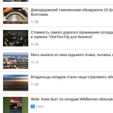
Домодедовский таможенники обнаружили 15 бут
Вьетнама.
11:58
Стоимость самого дорогого проживания сотрудн
в сервисе "OneTwoTrip для бизнеса"
12:34
Мать выпала из окна седьмого этажа, пытаясь
12:14
Владельцы складов стали чаще страховать об
11:28
Фейк: Киев бьет по складам Wildberries обосн
10:51