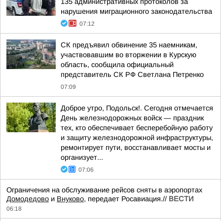
135 административных протоколов за
нарушения миграционного законодательства
07:12
СК предъявил обвинение 35 наемникам,
участвовавшим во вторжении в Курскую
область, сообщила официальный
представитель СК РФ Светлана Петренко
07:09
Доброе утро, Подольск!. Сегодня отмечается
День железнодорожных войск — праздник
тех, кто обеспечивает бесперебойную работу
и защиту железнодорожной инфраструктуры,
ремонтирует пути, восстанавливает мосты и
организует...
07:06
Ограничения на обслуживание рейсов сняты в аэропортах
Домодедово
и
Внуково
, передает Росавиация.//
ВЕСТИ
06:18