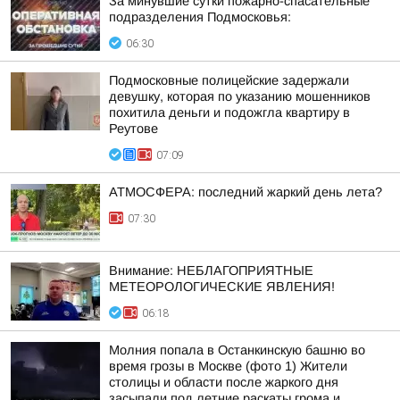
За минувшие сутки пожарно-спасательные
подразделения Подмосковья:
06:30
Подмосковные полицейские задержали
девушку, которая по указанию мошенников
похитила деньги и подожгла квартиру в
Реутове
07:09
АТМОСФЕРА: последний жаркий день лета?
07:30
Внимание: НЕБЛАГОПРИЯТНЫЕ
МЕТЕОРОЛОГИЧЕСКИЕ ЯВЛЕНИЯ!
06:18
Молния попала в Останкинскую башню во
время грозы в Москве (фото 1) Жители
столицы и области после жаркого дня
засыпали под летние раскаты грома и