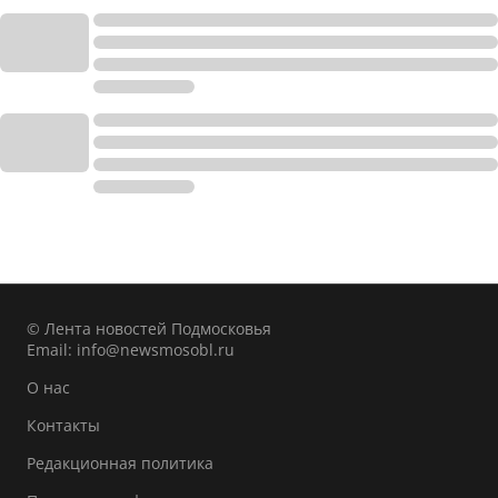
© Лента новостей Подмосковья
Email:
info@newsmosobl.ru
О нас
Контакты
Редакционная политика