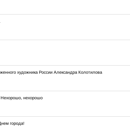
а
уженного художника России Александра Колотилова
 Нехорошо, нехорошо
Днем города!