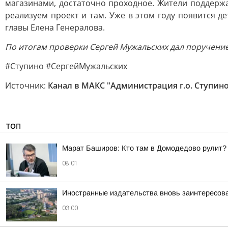
магазинами, достаточно проходное. Жители поддержа
реализуем проект и там. Уже в этом году появится д
главы Елена Генералова.
По итогам проверки Сергей Мужальских дал поручени
#Ступино #СергейМужальских
Источник:
Канал в МАКС "Администрация г.о. Ступин
ТОП
Марат Баширов: Кто там в Домодедово рулит?
08:01
Иностранные издательства вновь заинтересова
03:00