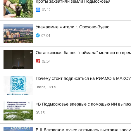
Кроты захватили земли Подмосковья
08:12
Уважаемые жители г. Орехово-Зуево!
07:04
Останкинская башня "поймала" молнию во врем
02:54
Почему стоит подписаться на РИАМО в МАКС?
Вчера, 19:05
«В Подмосковье впервые с помощью ИИ выписал
08:15
В Щёлковском музее открылась выставка засл