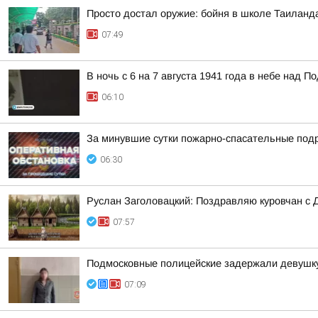
Просто достал оружие: бойня в школе Таиланд
07:49
В ночь с 6 на 7 августа 1941 года в небе над
06:10
За минувшие сутки пожарно-спасательные под
06:30
Руслан Заголовацкий: Поздравляю куровчан с 
07:57
Подмосковные полицейские задержали девушку,
07:09