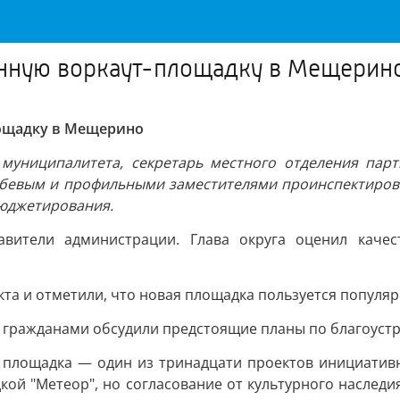
оенную воркаут-площадку в Мещерин
лощадку в Мещерино
 муниципалитета, секретарь местного отделения парт
бевым и профильными заместителями проинспектирова
юджетирования.
авители администрации. Глава округа оценил каче
та и отметили, что новая площадка пользуется популяр
 гражданами обсудили предстоящие планы по благоустр
я площадка — один из тринадцати проектов инициатив
дкой "Метеор", но согласование от культурного насле