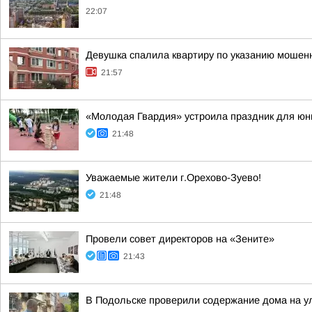
22:07
Девушка спалила квартиру по указанию мошенн
21:57
«Молодая Гвардия» устроила праздник для юн
21:48
Уважаемые жители г.Орехово-Зуево!
21:48
Провели совет директоров на «Зените»
21:43
В Подольске проверили содержание дома на 