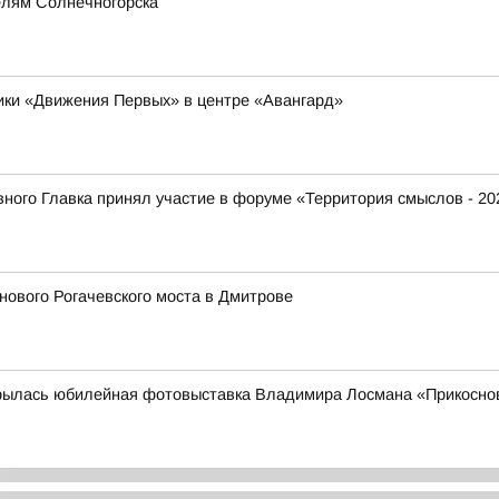
елям Солнечногорска
ники «Движения Первых» в центре «Авангард»
ого Главка принял участие в форуме «Территория смыслов - 20
ового Рогачевского моста в Дмитрове
рылась юбилейная фотовыставка Владимира Лосмана «Прикоснов