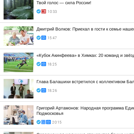
Твой голос — сила России!
10:33
Дмитрий Волков: Приехал в гости к семье наш
15:47
«Кубок Акинфеева» в Химках: 20 команд и звёз
18:25
Глава Балашихи встретился с коллективом Ба
18:26
Григорий Артамонов: Народная программа Един
Подмосковья
20:15