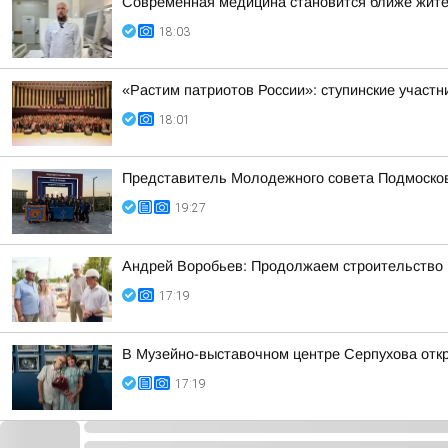
Современная медицина становится ближе жит
18:03
«Растим патриотов России»: ступинские участ
18:01
Представитель Молодежного совета Подмосковн
19:27
Андрей Воробьев: Продолжаем строительство н
17:19
В Музейно-выставочном центре Серпухова отк
17:19