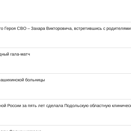
его Героя СВО – Захара Викторовича, встретившись с родителя
дный гала-матч
лашихинской больницы
ой России за пять лет сделала Подольскую областную клиничес