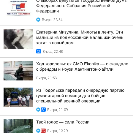
О выборах депутатов Государственной Думы
Федерального Собрания Российской
Федерации
Вчера, 23:54
Екатерина Мизулина: Милоты в ленту. Эти
малыши из подмосковной Балашихи очень
хотят в новый дом
Вчера, 22:48
Ход королевы: ex CMO Ekonika — о скандале
с брендом и Роузи Хантингтон-Уайтли
Вчера, 21:58
Из Подольска передали очередную партию
гуманитарной помощи для бойцов
специальной военной операции
Вчера, 21:09
Твой голос — сила России!
Вчера, 13:29