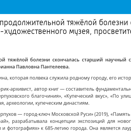
 продолжительной тяжёлой болезни
-художественного музея, просветит
ой тяжёлой болезни скончалась старший научный с
рианна Павловна Пантелеева.
а, которая полвека служила родному городу, его истор
ик-архивист, автор книг — составитель фундаментальн
Серпуховского благочиния», «Купеческий вкус», «По ули
я, археологии, купеческим династиям.
пухов — город-ключ Московской Руси» (2019), «Память се
ай», разрабатывала концепции экспозиций для новог
 и фотографиях» к 685-летию города. Она является ла