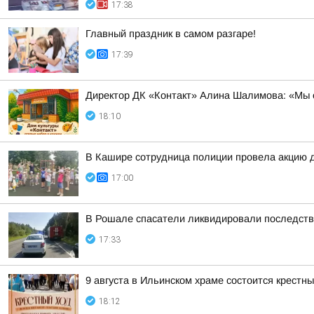
17:38
Главный праздник в самом разгаре!
17:39
Директор ДК «Контакт» Алина Шалимова: «Мы о
18:10
В Кашире сотрудница полиции провела акцию 
17:00
В Рошале спасатели ликвидировали последст
17:33
9 августа в Ильинском храме состоится крестн
18:12