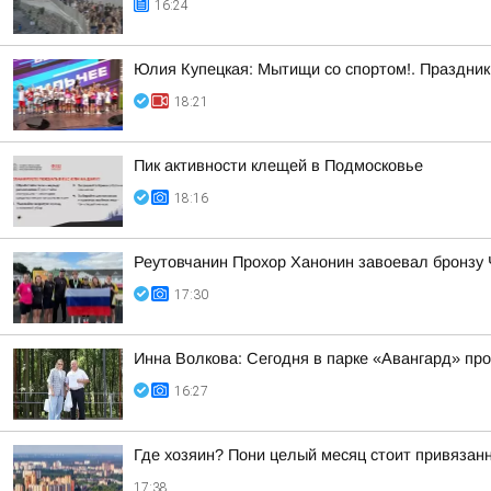
16:24
Юлия Купецкая: Мытищи со спортом!. Праздник 
18:21
Пик активности клещей в Подмосковье
18:16
Реутовчанин Прохор Ханонин завоевал бронзу 
17:30
Инна Волкова: Сегодня в парке «Авангард» пр
16:27
Где хозяин? Пони целый месяц стоит привяза
17:38