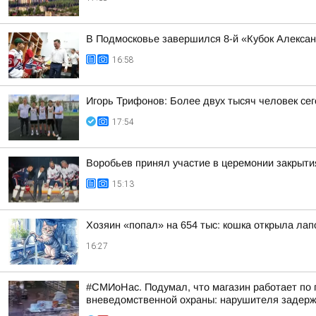
В Подмосковье завершился 8-й «Кубок Алекса
16:58
Игорь Трифонов: Более двух тысяч человек се
17:54
Воробьев принял участие в церемонии закрыти
15:13
Хозяин «попал» на 654 тыс: кошка открыла лапо
16:27
#СМИоНас. Подумал, что магазин работает по 
вневедомственной охраны: нарушителя задерж