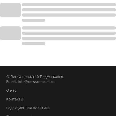
© Лента новостей Подмосковья
Email:
info@newsmosobl.ru
О нас
Контакты
Редакционная политика