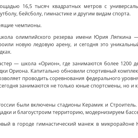
лощадью 16,5 тысяч квадратных метров с универсал
тболу, бейсболу, гимнастике и другим видам спорта.
тоящие чемпионы.
 школа олимпийского резерва имени Юрия Ляпкина —
роили новую ледовую арену, и сегодня это уникальный
дках.
стер — школа «Орион», где занимаются более 1200 д
и Ориона. Капитально обновили спортивный комплекс, 
озволяет проводить соревнования федерального уровн
сегодня занимаются не только юные спортсмены, но и 
ссии были включены стадионы Керамик и Строитель. В
дки и благоустроим территорию, модернизируем бассей
ервый в городе гимнастический манеж в микрорайоне