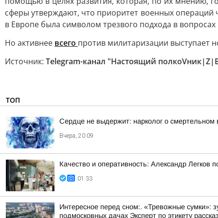
помощью в целях развития, которая, по их мнению, г
сферы утверждают, что приоритет военных операций 
в Европе была символом трезвого подхода в вопросах
Но активнее
всего
против милитаризации выступает н
Источник:
Telegram-канал "Настоящий полкоVник|Z|
ТОП
Сердце не выдержит: нарколог о смертельном 
Вчера, 20:09
Качество и оперативность: Александр Легков 
01:33
Интересное перед сном:. «Тревожные сумки»: 
подмосковных дачах Эксперт по этикету рассказ