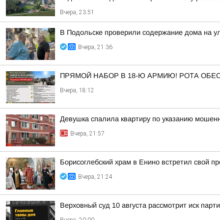
Вчера, 23:51
В Подольске проверили содержание дома на 
Вчера, 21:36
ПРЯМОЙ НАБОР В 18-Ю АРМИЮ! РОТА ОБ
Вчера, 18:12
Девушка спалила квартиру по указанию мошенн
Вчера, 21:57
Борисоглебский храм в Енино встретил свой п
Вчера, 21:24
Верховный суд 10 августа рассмотрит иск парт