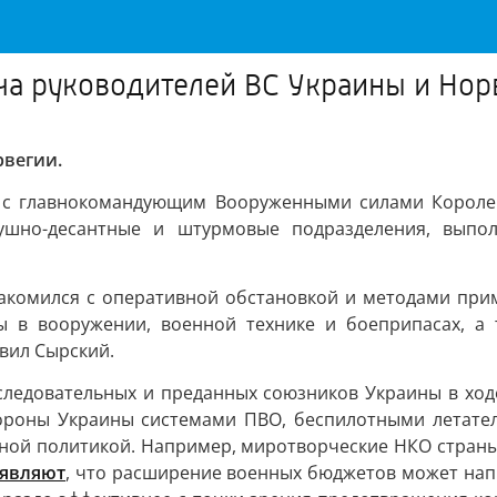
еча руководителей ВС Украины и Нор
рвегии.
 с главнокомандующим Вооруженными силами Короле
душно-десантные и штурмовые подразделения, выпо
накомился с оперативной обстановкой и методами при
 в вооружении, военной технике и боеприпасах, а т
вил Сырский.
оследовательных и преданных союзников Украины в хо
ороны Украины системами ПВО, беспилотными летате
бной политикой. Например, миротворческие НКО страны,
аявляют
, что расширение военных бюджетов может на