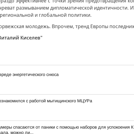
ораздо эффективнее с точки зрения предотвращения ко
чреват размыванием дипломатической идентичности. И 
 региональной и глобальной политики.
орвежская молодежь. Впрочем, тренд Европы последних
Виталий Киселев"
вреде энергетического снюса
познакомился с работой мытищинского МЦУРа
зумеры спасаются от паники с помощью наборов для успокоения К
ала, можно ли...