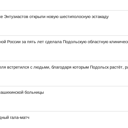
се Энтузиастов открыли новую шестиполосную эстакаду
ой России за пять лет сделала Подольскую областную клиничес
еля встретился с людьми, благодаря которым Подольск растёт, р
лашихинской больницы
дный гала-матч