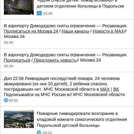
Чудом спасли детей: пожар вспыхнул в
детском отделении больницы в Подольске
02:00
В аэропорту Домодедово сняты ограничения — Росавиация.
Подписаться на Москва 24
/
Наши каналы
/
Новости в MAX
//
Москва 24
00:39
В аэропорту Домодедово сняты ограничения — Росавиация.
Подписаться
/
Предложить новость
//
Москва 24
00:39
Доп 22:56 Ликвидация последствий пожара. 24 человека
эвакуировано (из них 10 детей), 2 ребенка спасено,
пострадавших нет. МЧС Московской области в
MAX
|
ВК
Подписывайся на МЧС России в//
МЧС Московской области
00:33
Пожарные ликвидировали возгорание в
кладовой комнате соматического отделения
Подольской детской больницы
00:12