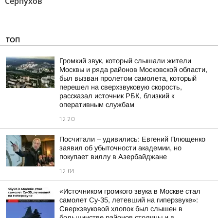
Серпухов"
ТОП
Громкий звук, который слышали жители
Москвы и ряда районов Московской области,
был вызван пролетом самолета, который
перешел на сверхзвуковую скорость,
рассказал источник РБК, близкий к
оперативным службам
12:20
Посчитали – удивились: Евгений Плющенко
заявил об убыточности академии, но
покупает виллу в Азербайджане
12:04
«Источником громкого звука в Москве стал
самолет Су-35, летевший на гиперзвуке»:
Сверхзвуковой хлопок был слышен в
большинстве районов столицы и в