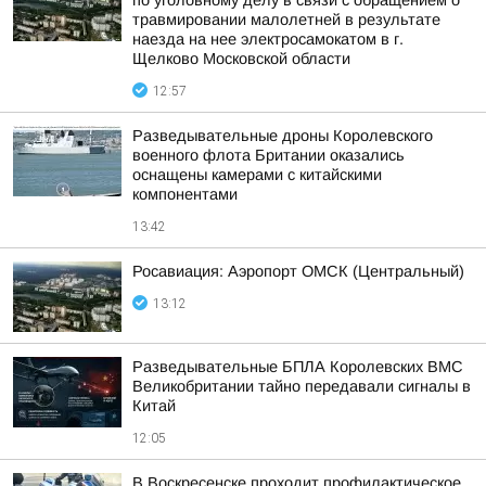
по уголовному делу в связи с обращением о
травмировании малолетней в результате
наезда на нее электросамокатом в г.
Щелково Московской области
12:57
Разведывательные дроны Королевского
военного флота Британии оказались
оснащены камерами с китайскими
компонентами
13:42
Росавиация: Аэропорт ОМСК (Центральный)
13:12
Разведывательные БПЛА Королевских ВМС
Великобритании тайно передавали сигналы в
Китай
12:05
В Воскресенске проходит профилактическое