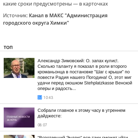
какие сроки предусмотрены — в карточках
Источник:
Канал в МАКС "Администрация
городского округа Химки"
ТОП
Александр Зимовский: О. запах кулис!.
Сколько таланту я показал в роли второго
кроманьонца в постановке "Шаг с крыши" по
повести Радия нашего Погодина! О, этот миг
удачи перед окошком Stehplatzkasse Венской
оперы и радость...
10:43
Собрали главное к этому часу в утреннем
дайджесте:
08:07
"Вспотевший Эндрю" все-таки сможет уйти