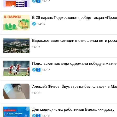
14:07
В 26 парках Подмосковья пройдет акция «Пров
14:07
Евросоюз ввел санкции в отношении пяти росс
14:07
Подольская команда одержала победу в матче
14:07
Алексей Живов: Звук взрыва был слышен в Мо
14:06
Для медицинских работников Балашихи досту
14:06