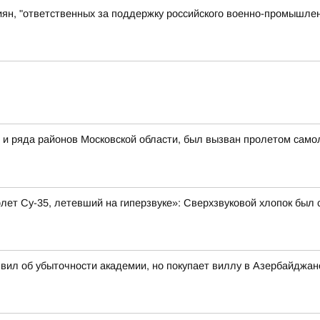
иян, "ответственных за поддержку российского военно-промышлен
 и ряда районов Московской области, был вызван пролетом самол
олет Су-35, летевший на гиперзвуке»: Сверхзвуковой хлопок бы
вил об убыточности академии, но покупает виллу в Азербайджан