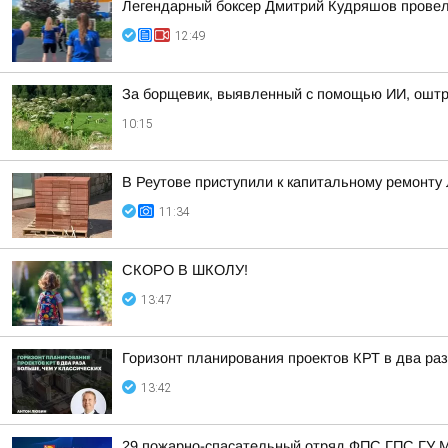
Легендарный боксер Дмитрий Кудряшов провел 
12:49
За борщевик, выявленный с помощью ИИ, оштр
10:15
В Реутове приступили к капитальному ремонту
11:34
СКОРО В ШКОЛУ!
13:47
Горизонт планирования проектов КРТ в два раз
13:42
29 пожарно-спасательный отряд ФПС ГПС ГУ М