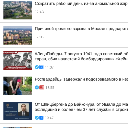
Сократить рабочий день из-за аномальной жа
12:43
Причиной громкого взрыва в Москве предварит
12:08
#ЛицаПобеды. 7 августа 1941 года советский 
таран, сбив нацистский бомбардировщик «Хейн
11:07
Росгвардейцы задержали подозреваемого в не
13:55
От Шпицбергена до Байконура, от Ямала до Ма
экспедиций и более чем 37 лет службы в строи
13:47